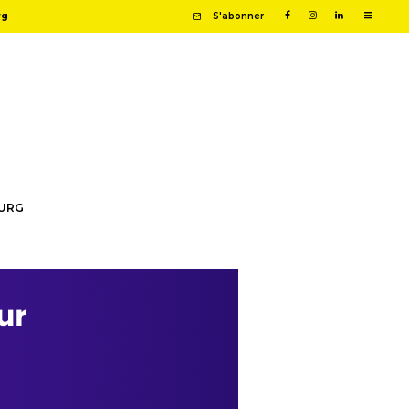
rg
S'abonner
OURG