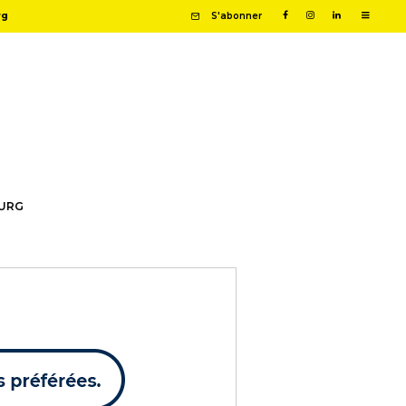
rg
S'abonner
OURG