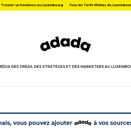
Trouver un freelance au Luxembourg
Tous les Tarifs Médias du Luxembou
MÉDIA DES CRÉAS, DES STRATÈGES ET DES MARKETERS AU LUXEMB