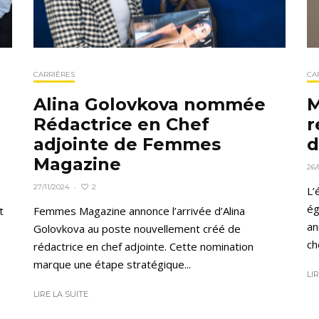
CARRIÈRES
CA
Alina Golovkova nommée
M
Rédactrice en Chef
r
adjointe de Femmes
d
Magazine
26/
2
27/11/2024
·
L’
ég
t
Femmes Magazine annonce l’arrivée d’Alina
an
Golovkova au poste nouvellement créé de
che
rédactrice en chef adjointe. Cette nomination
marque une étape stratégique...
LI
LIRE LA SUITE