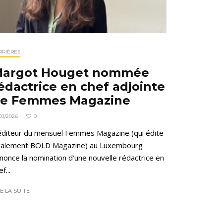
RRIÈRES
argot Houget nommée
édactrice en chef adjointe
e Femmes Magazine
0
03/2026
·
éditeur du mensuel Femmes Magazine (qui édite
alement BOLD Magazine) au Luxembourg
nonce la nomination d’une nouvelle rédactrice en
f...
RE LA SUITE