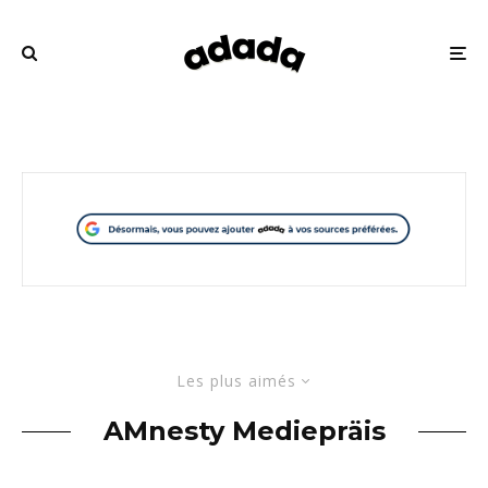
Les plus aimés
AMnesty Mediepräis