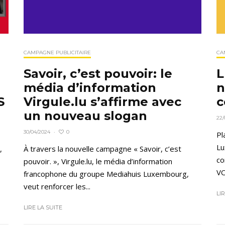
CAMPAGNE PUBLICITAIRE
CA
Savoir, c’est pouvoir: le
L
média d’information
n
S
Virgule.lu s’affirme avec
c
un nouveau slogan
22/
0
30/04/2024
·
Pl
Lu
,
À travers la nouvelle campagne « Savoir, c’est
co
pouvoir. », Virgule.lu, le média d’information
VO
francophone du groupe Mediahuis Luxembourg,
veut renforcer les...
LI
LIRE LA SUITE