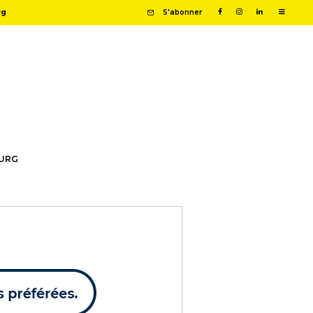
rg
S'abonner
OURG