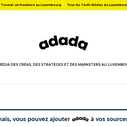
Trouver un freelance au Luxembourg
Tous les Tarifs Médias du Luxembou
MÉDIA DES CRÉAS, DES STRATÈGES ET DES MARKETERS AU LUXEMB