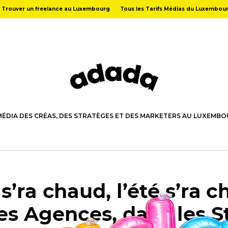
Trouver un freelance au Luxembourg
Tous les Tarifs Médias du Luxembou
MÉDIA DES CRÉAS, DES STRATÈGES ET DES MARKETERS AU LUXEMB