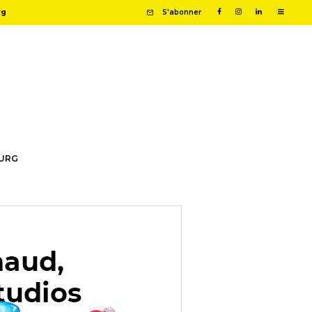
rg
S'abonner
OURG