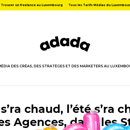
Trouver un freelance au Luxembourg
Tous les Tarifs Médias du Luxembou
MÉDIA DES CRÉAS, DES STRATÈGES ET DES MARKETERS AU LUXEMB