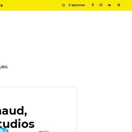
rg
S'abonner
OURG