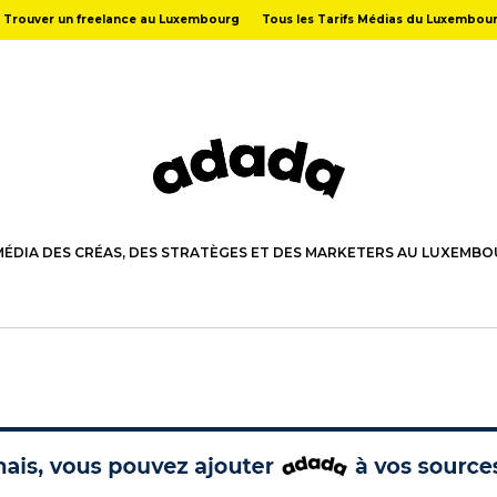
Trouver un freelance au Luxembourg
Tous les Tarifs Médias du Luxembou
MÉDIA DES CRÉAS, DES STRATÈGES ET DES MARKETERS AU LUXEMB