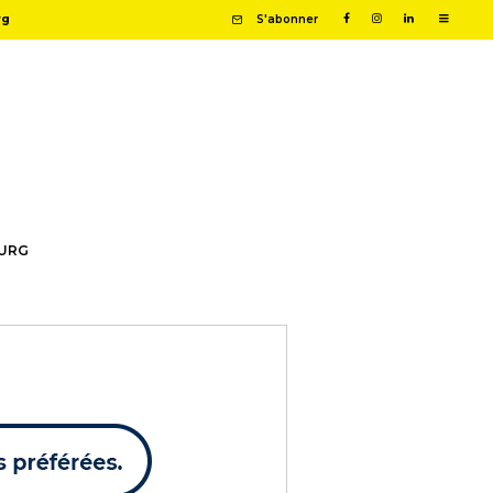
rg
S'abonner
OURG