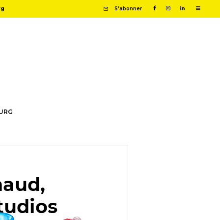
rg
S'abonner
OURG