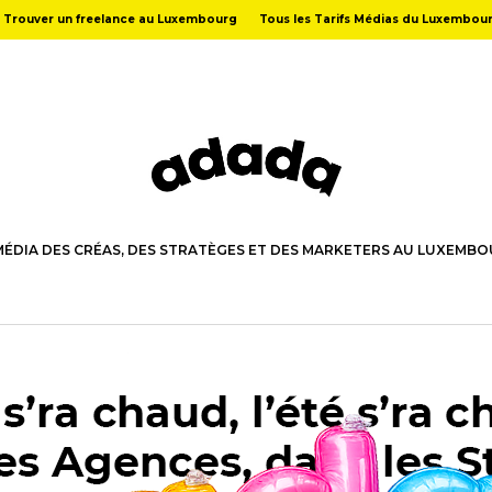
Trouver un freelance au Luxembourg
Tous les Tarifs Médias du Luxembou
MÉDIA DES CRÉAS, DES STRATÈGES ET DES MARKETERS AU LUXEMB