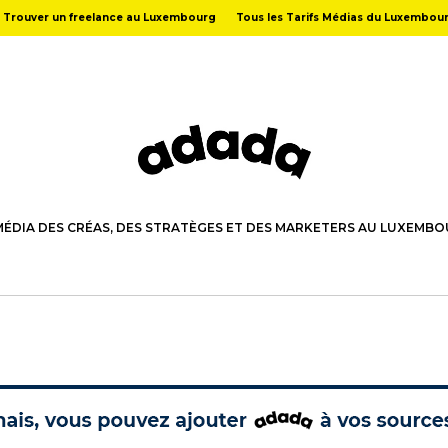
Trouver un freelance au Luxembourg
Tous les Tarifs Médias du Luxembou
MÉDIA DES CRÉAS, DES STRATÈGES ET DES MARKETERS AU LUXEMB