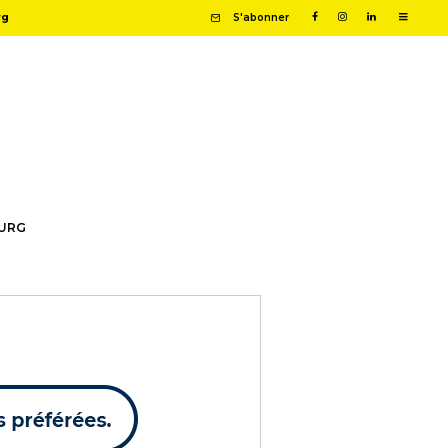
rg
S'abonner
OURG