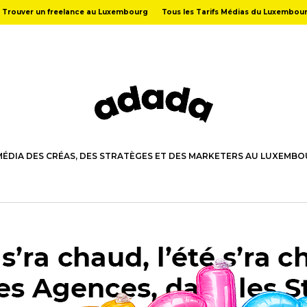
Trouver un freelance au Luxembourg
Tous les Tarifs Médias du Luxembou
MÉDIA DES CRÉAS, DES STRATÈGES ET DES MARKETERS AU LUXEMB