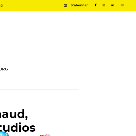
rg
S'abonner
OURG