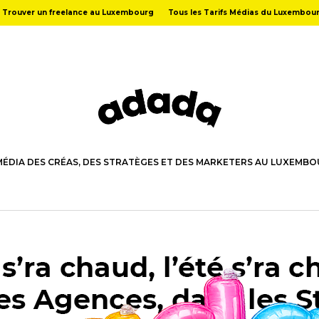
Trouver un freelance au Luxembourg
Tous les Tarifs Médias du Luxembou
MÉDIA DES CRÉAS, DES STRATÈGES ET DES MARKETERS AU LUXEMB