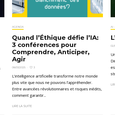
AGENDA
AI 
Quand l’Éthique défie l’IA:
L
3 conférences pour
02/
Comprendre, Anticiper,
Un
Agir
Di
es
s
3
08/03/2025
·
st
L’intelligence artificielle transforme notre monde
plus vite que nous ne pouvons l’appréhender.
LI
Entre avancées révolutionnaires et risques inédits,
comment garantir...
LIRE LA SUITE