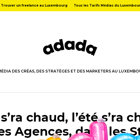
Trouver un freelance au Luxembourg
Tous les Tarifs Médias du Luxembou
MÉDIA DES CRÉAS, DES STRATÈGES ET DES MARKETERS AU LUXEMB