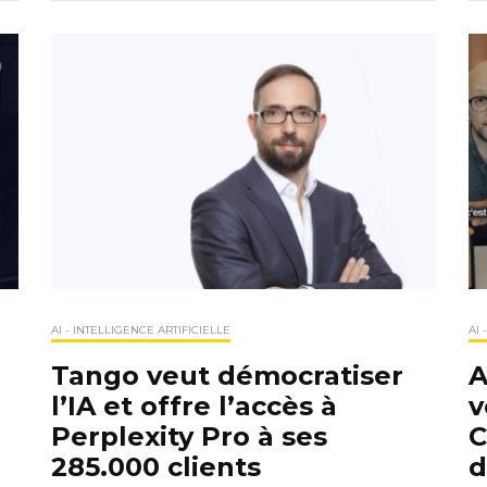
AI - INTELLIGENCE ARTIFICIELLE
AI 
Tango veut démocratiser
A
l’IA et offre l’accès à
v
Perplexity Pro à ses
C
285.000 clients
d