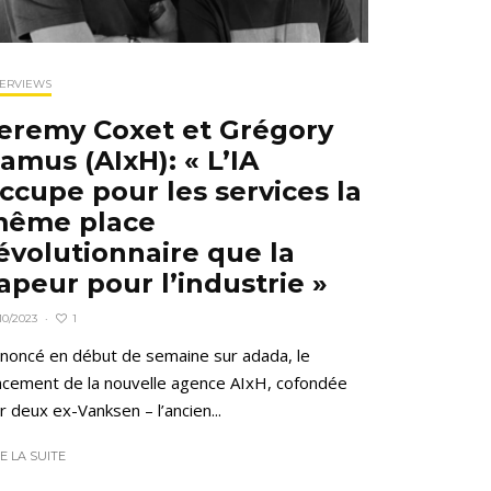
TERVIEWS
eremy Coxet et Grégory
amus (AIxH): « L’IA
ccupe pour les services la
ême place
évolutionnaire que la
apeur pour l’industrie »
1
10/2023
·
noncé en début de semaine sur adada, le
ncement de la nouvelle agence AIxH, cofondée
r deux ex-Vanksen – l’ancien...
RE LA SUITE