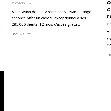
o
1
27/05/2025
·
c
À l’occasion de son 27ème anniversaire, Tango
r
annonce offrir un cadeau exceptionnel à ses
285.000 clients: 12 mois d’accès gratuit...
ui
21/
To
LIRE LA SUITE
co
c’
LI