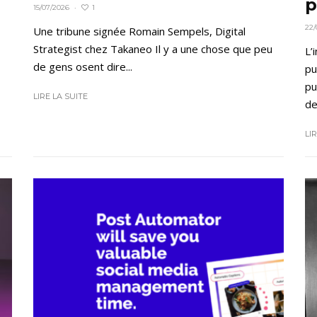
p
1
15/07/2026
·
22/
Une tribune signée Romain Sempels, Digital
Strategist chez Takaneo Il y a une chose que peu
L’
de gens osent dire...
pu
pu
LIRE LA SUITE
de
LI