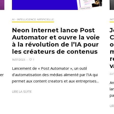
AI - INTELLIGENCE ARTIFICIELLE
IN
Neon Internet lance Post
J
Automator et ouvre la voie
C
à la révolution de l’IA pour
o
les créateurs de contenus
m
r
1
18/07/2023
·
v
Lancement de « Post Automator », un outil
mer
d’automatisation des médias alimenté par l’IA qui
22/
permet aux content creators et aux entreprises...
An
la
LIRE LA SUITE
pa
LI