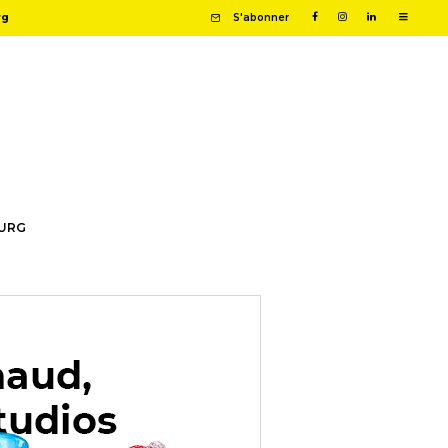
rg
S'abonner
OURG