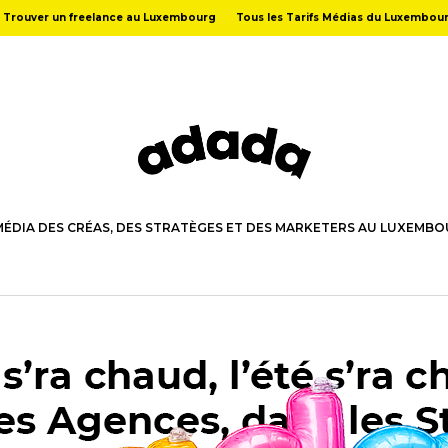
Trouver un freelance au Luxembourg
Tous les Tarifs Médias du Luxembou
MÉDIA DES CRÉAS, DES STRATÈGES ET DES MARKETERS AU LUXEMB