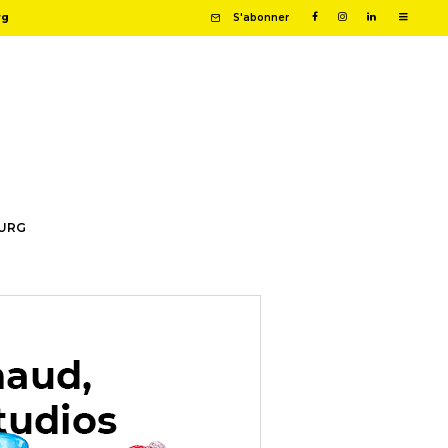
rg
S'abonner
OURG