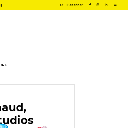
rg
S'abonner
OURG