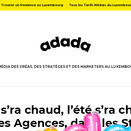
Trouver un freelance au Luxembourg
Tous les Tarifs Médias du Luxembou
MÉDIA DES CRÉAS, DES STRATÈGES ET DES MARKETERS AU LUXEMB