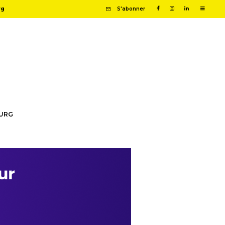
rg
S'abonner
OURG