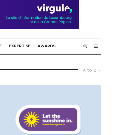
E
EXPERTISE
AWARDS
A to Z