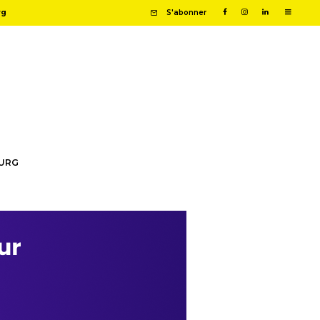
rg
S'abonner
OURG