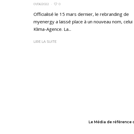
0
01/06/2022
·
Officialisé le 15 mars dernier, le rebranding de
myenergy a laissé place à un nouveau nom, celui
Klima-Agence. La...
LIRE LA SUITE
Le Média de référence 