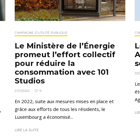
CAMPAGNE D'UTILITÉ PUBLIQUE
CA
Le Ministère de l’Énergie
L
promeut l’effort collectif
A
pour réduire la
s
consommation avec 101
31/
Studios
Le
ét
9
21/11/2023
·
Ag
En 2022, suite aux mesures mises en place et
grâce aux efforts de tous les résidents, le
,
LI
Luxembourg a économisé...
LIRE LA SUITE