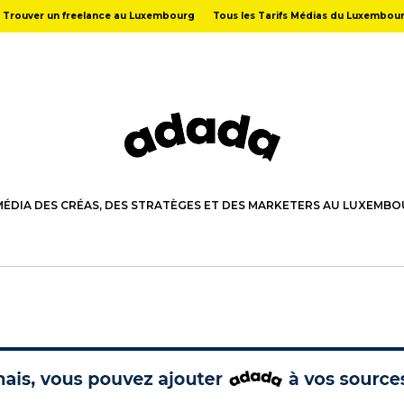
Trouver un freelance au Luxembourg
Tous les Tarifs Médias du Luxembou
MÉDIA DES CRÉAS, DES STRATÈGES ET DES MARKETERS AU LUXEMB