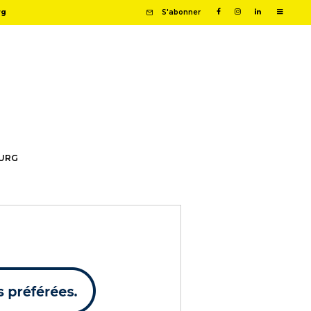
rg
S'abonner
OURG