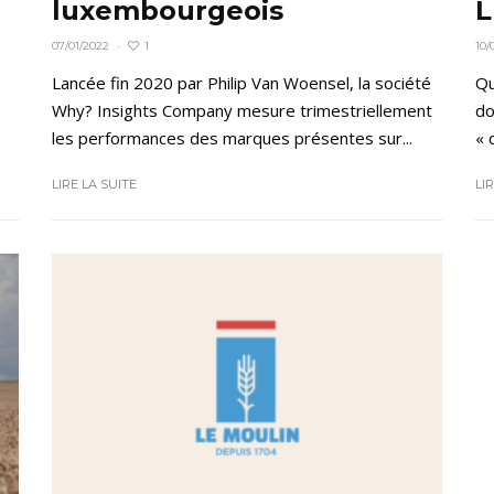
L
luxembourgeois
1
10/
07/01/2022
·
Qu
Lancée fin 2020 par Philip Van Woensel, la société
do
Why? Insights Company mesure trimestriellement
« 
les performances des marques présentes sur...
LI
LIRE LA SUITE