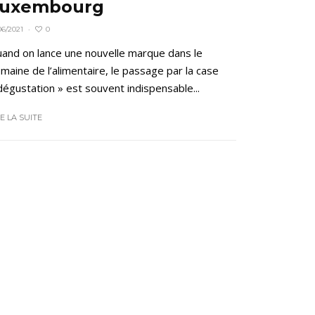
uxembourg
0
06/2021
·
and on lance une nouvelle marque dans le
maine de l’alimentaire, le passage par la case
dégustation » est souvent indispensable...
RE LA SUITE