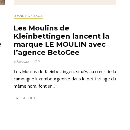
BRANDING / LOGOS
Les Moulins de
Kleinbettingen lancent la
e
marque LE MOULIN avec
l’agence BetoCee
0
14/09/2020
·
Les Moulins de Kleinbettingen, situés au cœur de la
campagne luxembourgeoise dans le petit village du
même nom, font un...
LIRE LA SUITE