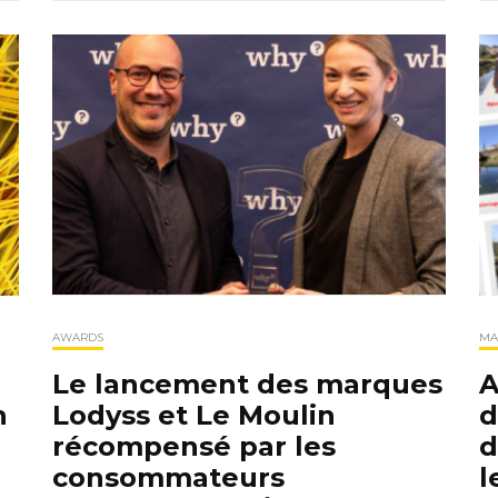
MA
AWARDS
A
Le lancement des marques
d
n
Lodyss et Le Moulin
d
récompensé par les
l
consommateurs