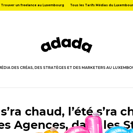
Trouver un freelance au Luxembourg
Tous les Tarifs Médias du Luxembou
MÉDIA DES CRÉAS, DES STRATÈGES ET DES MARKETERS AU LUXEMB