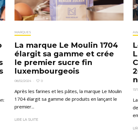
MARQUES
AW
o
La marque Le Moulin 1704
L
élargit sa gamme et crée
L
s
le premier sucre fin
C
s
luxembourgeois
2
n
0
08/02/2024
·
13/
Après les farines et les pâtes, la marque Le Moulin
1704 élargit sa gamme de produits en lançant le
on:
La
premier...
de
em
LIRE LA SUITE
LI