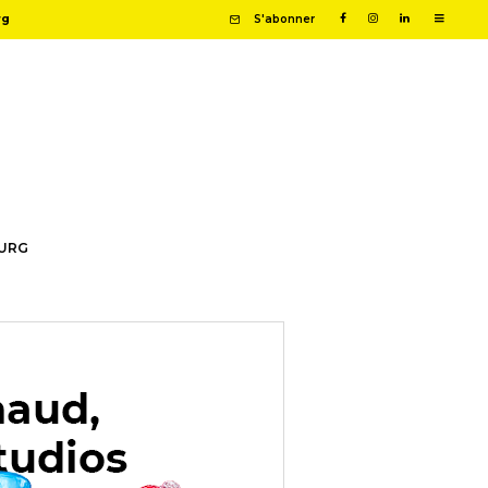
rg
S'abonner
OURG