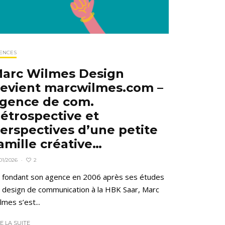
ENCES
arc Wilmes Design
evient marcwilmes.com –
gence de com.
étrospective et
erspectives d’une petite
amille créative…
2
01/2026
·
 fondant son agence en 2006 après ses études
 design de communication à la HBK Saar, Marc
lmes s’est...
RE LA SUITE