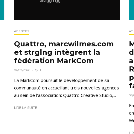
AGENCES
AG
Quattro, marcwilmes.com
M
et strglng intègrent la
d
fédération MarkCom
a
R
1
04/02/2026
·
p
La MarkCom poursuit le développement de sa
f
communauté en accueillant trois nouvelles agences
au sein de l’association: Quattro Creative Studio,...
09/
En
LIRE LA SUITE
en
Wi
LI