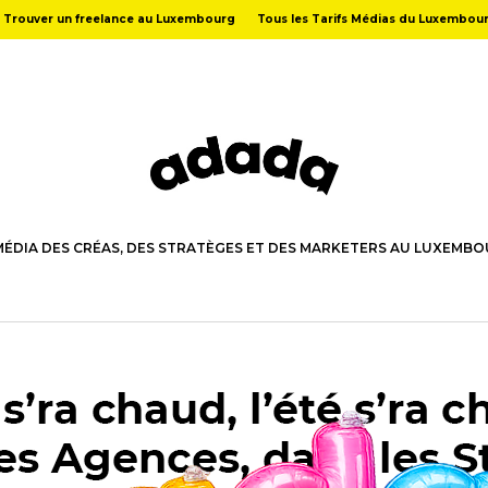
Trouver un freelance au Luxembourg
Tous les Tarifs Médias du Luxembou
MÉDIA DES CRÉAS, DES STRATÈGES ET DES MARKETERS AU LUXEMB