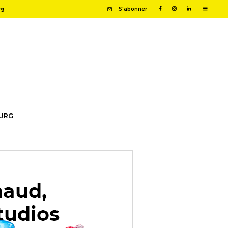
rg
S'abonner
OURG