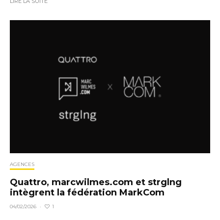
LIRE LA SUITE
AGENCES
Quattro, marcwilmes.com et strglng
intègrent la fédération MarkCom
1
04/02/2026
·