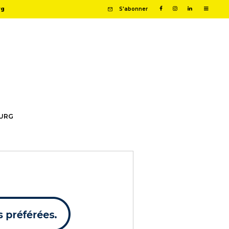
rg
S'abonner
OURG