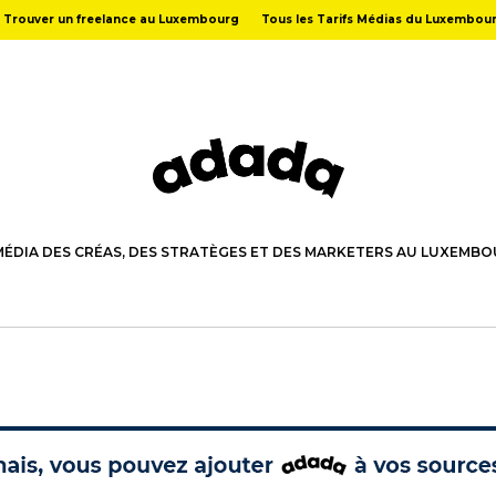
Trouver un freelance au Luxembourg
Tous les Tarifs Médias du Luxembou
MÉDIA DES CRÉAS, DES STRATÈGES ET DES MARKETERS AU LUXEMB