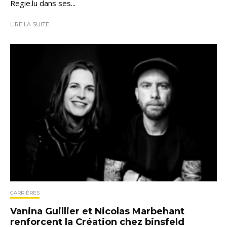
Regie.lu dans ses...
LIRE LA SUITE
CARRIÈRES
Vanina Guillier et Nicolas Marbehant
renforcent la Création chez binsfeld