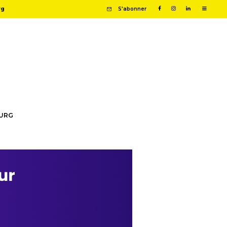
rg
S'abonner
OURG