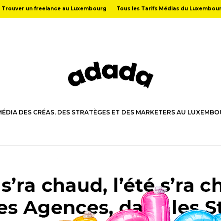
Trouver un freelance au Luxembourg
Tous les Tarifs Médias du Luxembou
MÉDIA DES CRÉAS, DES STRATÈGES ET DES MARKETERS AU LUXEMB