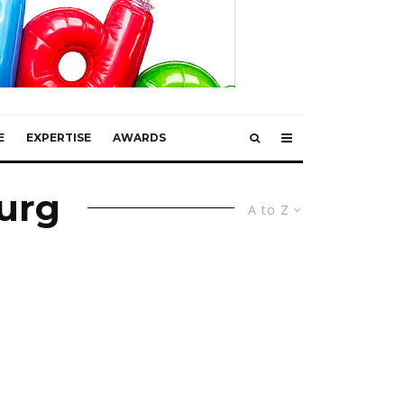
E
EXPERTISE
AWARDS
urg
A to Z