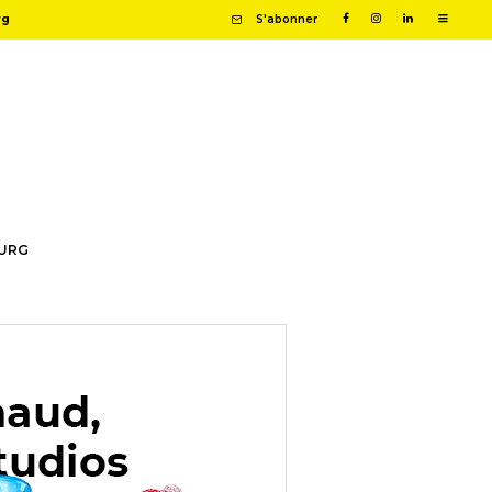
rg
S'abonner
OURG