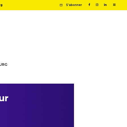
rg
S'abonner
OURG