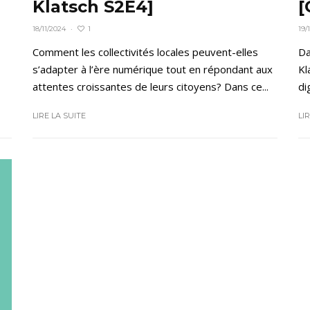
Klatsch S2E4]
[
1
18/11/2024
·
19/
Comment les collectivités locales peuvent-elles
Da
s’adapter à l’ère numérique tout en répondant aux
Kl
attentes croissantes de leurs citoyens? Dans ce...
di
LIRE LA SUITE
LI