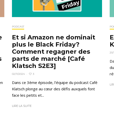
PODCAST
PO
e
Et si Amazon ne dominait
E
plus le Black Friday?
K
Comment regagner des
20/
s
parts de marché [Café
Da
Klatsch S2E3]
du
ré
3
02/11/2024
·
en
Dans ce 3ème épisode, l’équipe du podcast Café
LI
Klatsch plonge au cœur des défis auxquels font
face les petits et...
LIRE LA SUITE