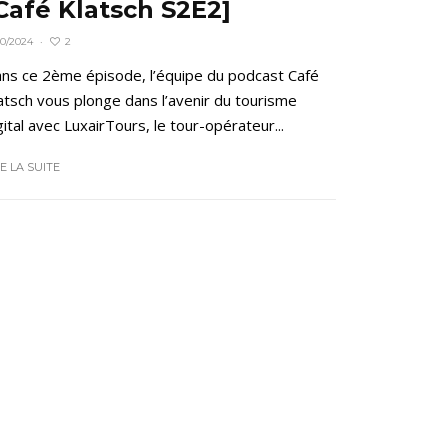
Café Klatsch S2E2]
2
10/2024
·
ns ce 2ème épisode, l’équipe du podcast Café
atsch vous plonge dans l’avenir du tourisme
gital avec LuxairTours, le tour-opérateur...
RE LA SUITE