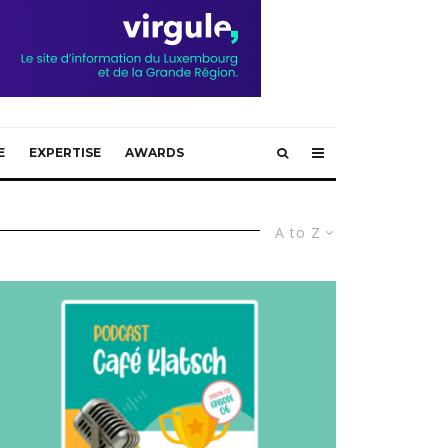
E
EXPERTISE
AWARDS
A to Z