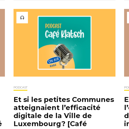
PODCAST
PO
Et si les petites Communes
E
atteignaient l’efficacité
l
digitale de la Ville de
d
é
Luxembourg? [Café
i