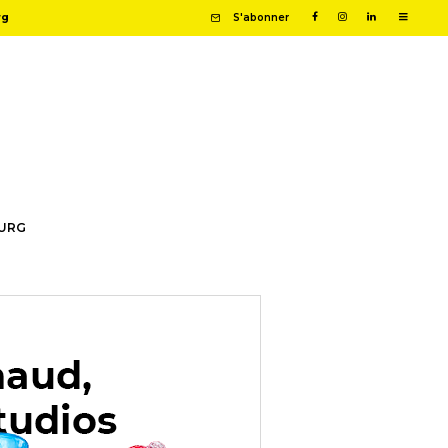
rg
S'abonner
OURG