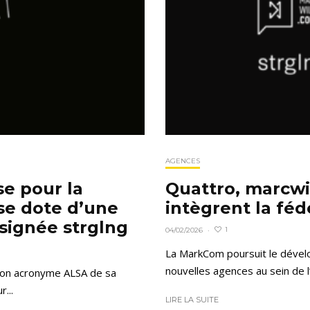
AGENCES
e pour la
Quattro, marcwi
se dote d’une
intègrent la fé
 signée strglng
1
04/02/2026
·
La MarkCom poursuit le dével
nouvelles agences au sein de l’
 son acronyme ALSA de sa
...
LIRE LA SUITE