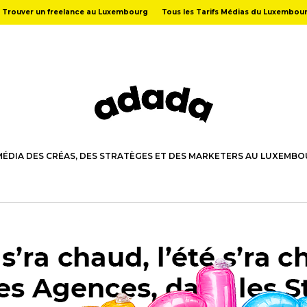
Trouver un freelance au Luxembourg
Tous les Tarifs Médias du Luxembou
MÉDIA DES CRÉAS, DES STRATÈGES ET DES MARKETERS AU LUXEMB