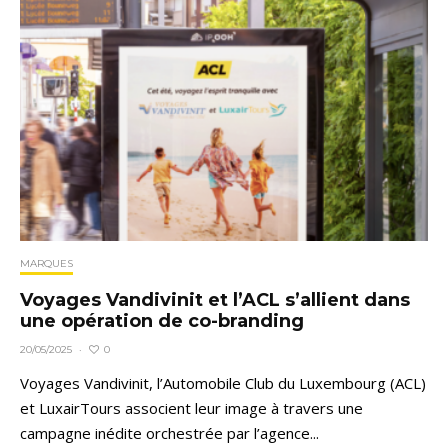
MARQUES
Voyages Vandivinit et l’ACL s’allient dans
une opération de co-branding
0
20/05/2025
·
Voyages Vandivinit, l’Automobile Club du Luxembourg (ACL)
et LuxairTours associent leur image à travers une
campagne inédite orchestrée par l’agence...