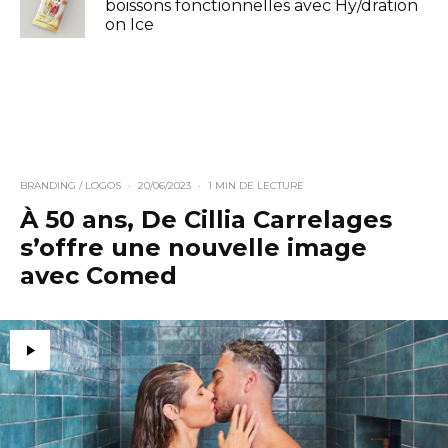
boissons fonctionnelles avec Hy/dration
on Ice
BRANDING / LOGOS
·
20/06/2023
·
1 MIN DE LECTURE
À 50 ans, De Cillia Carrelages
s’offre une nouvelle image
avec Comed