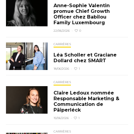
Anne-Sophie Valentin
promue Chief Growth
Officer chez Babilou
Family Luxembourg
0
22/06/2026
·
CARRIÈRES
Léa Scholler et Graciane
Dollard chez SMART
1
18/06/2026
·
CARRIÈRES
Claire Ledoux nommée
Responsable Marketing &
Communication de
Päiperléck
1
15/06/2026
·
CARRIÈRES