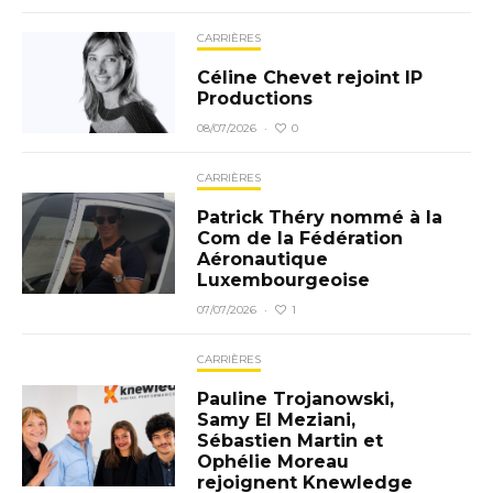
CARRIÈRES
Céline Chevet rejoint IP
Productions
0
08/07/2026
·
CARRIÈRES
Patrick Théry nommé à la
Com de la Fédération
Aéronautique
Luxembourgeoise
1
07/07/2026
·
CARRIÈRES
Pauline Trojanowski,
Samy El Meziani,
Sébastien Martin et
Ophélie Moreau
rejoignent Knewledge