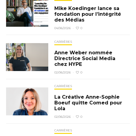
Mike Koedinger lance sa
fondation pour l’intégrité
des Médias
0
04/06/2026
·
CARRIÈRES
Anne Weber nommée
Directrice Social Media
chez HYPE
0
02/06/2026
·
CARRIÈRES
La Créative Anne-Sophie
Boeuf quitte Comed pour
Lola
0
02/06/2026
·
CARRIÈRES