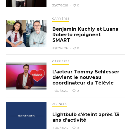
0
30/07/2026
·
CARRIÈRES
Benjamin Kuchly et Luana
Roberto rejoignent
SMART
0
30/07/2026
·
CARRIÈRES
L’acteur Tommy Schlesser
devient le nouveau
coordinateur du Télévie
0
14/07/2026
·
AGENCES
Lightbulb s’éteint après 13
ans d’activité
0
10/07/2026
·