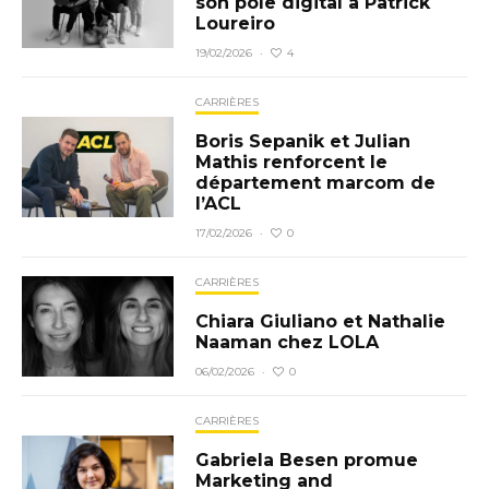
son pôle digital à Patrick
Loureiro
4
19/02/2026
·
CARRIÈRES
Boris Sepanik et Julian
Mathis renforcent le
département marcom de
l’ACL
0
17/02/2026
·
CARRIÈRES
Chiara Giuliano et Nathalie
Naaman chez LOLA
0
06/02/2026
·
CARRIÈRES
Gabriela Besen promue
Marketing and