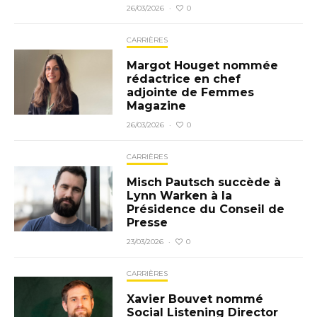
0
26/03/2026
·
CARRIÈRES
Margot Houget nommée
rédactrice en chef
adjointe de Femmes
Magazine
0
26/03/2026
·
CARRIÈRES
Misch Pautsch succède à
Lynn Warken à la
Présidence du Conseil de
Presse
0
23/03/2026
·
CARRIÈRES
Xavier Bouvet nommé
Social Listening Director