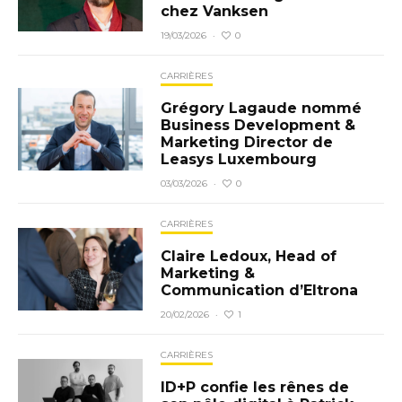
chez Vanksen
0
19/03/2026
·
CARRIÈRES
Grégory Lagaude nommé
Business Development &
Marketing Director de
Leasys Luxembourg
0
03/03/2026
·
CARRIÈRES
Claire Ledoux, Head of
Marketing &
Communication d’Eltrona
1
20/02/2026
·
CARRIÈRES
ID+P confie les rênes de