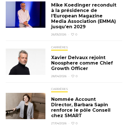
Mike Koedinger reconduit
à la présidence de
l’European Magazine
Media Association (EMMA)
jusqu’en 2029
0
26/05/2026
·
CARRIÈRES
Xavier Delvaux rejoint
Noosphere comme Chief
Growth Officer
0
28/04/2026
·
CARRIÈRES
Nommée Account
Director, Barbara Sapin
renforce le pôle Conseil
chez SMART
0
27/04/2026
·