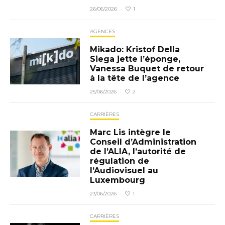
1
26/06/2026
·
AGENCES
Mikado: Kristof Della
Siega jette l’éponge,
Vanessa Buquet de retour
à la tête de l’agence
2
25/06/2026
·
CARRIÈRES
Marc Lis intègre le
Conseil d’Administration
de l’ALIA, l’autorité de
régulation de
l’Audiovisuel au
Luxembourg
1
23/06/2026
·
CARRIÈRES