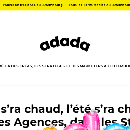
Trouver un freelance au Luxembourg
Tous les Tarifs Médias du Luxembou
MÉDIA DES CRÉAS, DES STRATÈGES ET DES MARKETERS AU LUXEMB