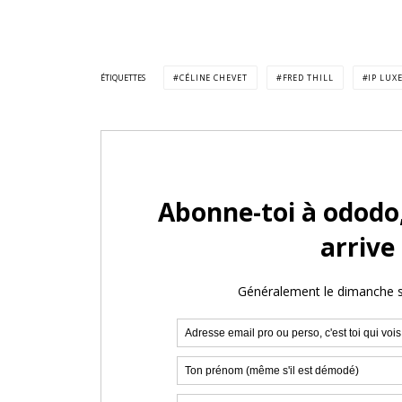
ÉTIQUETTES
CÉLINE CHEVET
FRED THILL
IP LU