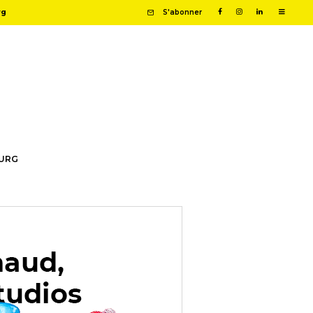
rg
S'abonner
OURG