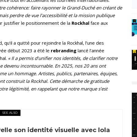
ence tout en accueillant les tournées internationales.
otre cohérence: faire rayonner le Grand-Duché en créant de
jamais perdre de vue l’accessibilité et la mission publique
 justifier le positionnement de la
Rockhal
face aux
 qu’il a quitté pour rejoindre la Rockhal, l’une des
ivée début 2023 a été le
rebranding
lancé l’année
hal.
« Il a permis d’unifier nos identités, de clarifier notre
ème devenu incontournable. En 2025, nos 20 ans ont
 un hommage. Artistes, publics, partenaires, équipes,
nt construit la Rockhal. Cette démarche de gratitude
otre légitimité, en rappelant que notre marque s’est
SEE ALSO
lle son identité visuelle avec lola