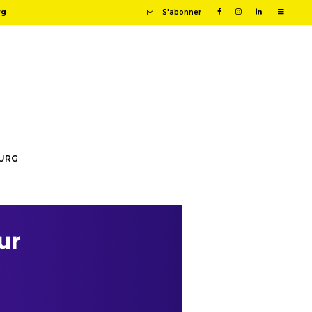
rg
S'abonner
OURG