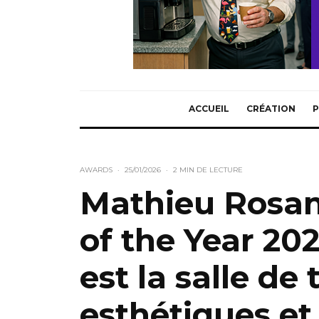
ACCUEIL
CRÉATION
P
AWARDS
·
25/01/2026
·
2 MIN DE LECTURE
Mathieu Rosa
of the Year 20
est la salle de 
esthétiques et 