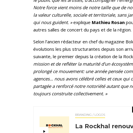
le public que les artistes, d’accompagner l’émerg
Notre force vient moins de notre taille que de n
la valeur culturelle, sociale et territoriale, sans 
qui nous guident. »
explique
Mathieu Rosan
pour
autres salles de concert du pays et de la région.
Selon l’ancien rédacteur en chef du magazine Bold,
évolutions les plus structurantes depuis son arr
suivante, le premier depuis la création de la Rock
mission et de refléter la maturité d’un écosyst
prolongé ce mouvement: une année pensée comme
agences… nous avons célébré celles et ceux qui o
partagée a renforcé notre notoriété autant que n
toujours construite collectivement. »
BRANDING / LOGOS
La Rockhal renouve