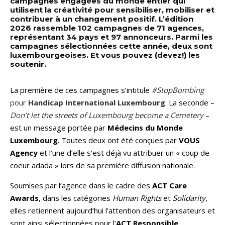
campagnes engagées du monde entier qui
utilisent la créativité pour sensibiliser, mobiliser et
contribuer à un changement positif. L’édition
2026 rassemble 102 campagnes de 71 agences,
représentant 34 pays et 97 annonceurs. Parmi les
campagnes sélectionnées cette année, deux sont
luxembourgeoises. Et vous pouvez (devez!) les
soutenir.
La première de ces campagnes s’intitule
#StopBombing
pour
Handicap International Luxembourg
. La seconde –
Don’t let the streets of Luxembourg become a Cemetery
–
est un message portée par
Médecins du Monde
Luxembourg
. Toutes deux ont été conçues par
VOUS
Agency
et l’une d’elle s’est déjà vu attribuer un « coup de
coeur adada » lors de sa première diffusion nationale.
Soumises par l’agence dans le cadre des
ACT Care
Awards
, dans les catégories
Human Rights
et
Solidarity
,
elles retiennent aujourd’hui l’attention des organisateurs et
sont ainsi sélectionnées pour l’
ACT Responsible