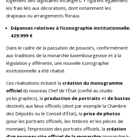
logement des dignitaires étrangers. Y figurent également
les frais liés aux décorations, dont notamment les
drapeaux ou arrangements floraux.
Dépenses relatives à l’iconographie institutionnelle:
429.999 €
Dans le cadre de la passation de pouvoirs, conformément
aux traditions de la monarchie luxembourgeoise et à la
législation y afférente, une nouvelle iconographie
institutionnelle a été réalisé.
Ces réalisations incluent la
création du monogramme
officiel
du nouveau Chef de l’État (confié au studio
yo.ko.graphics), la
production de portraits
et
de bustes
destinés aux lieux officiels (dont par exemple la Chambre
des Députés ou le Conseil d’État), la
prise de photos
(pour les portraits officiels, les timbres et les pièces de
monnaie), l’impression des portraits officiels, la
création
d’un nouveau site officiel de la monarchie
(monarchie.lu,