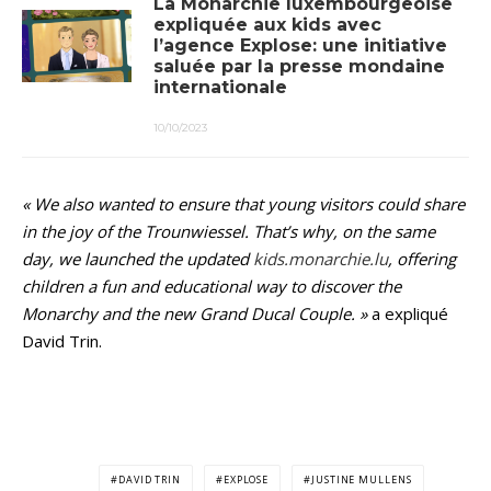
La Monarchie luxembourgeoise
expliquée aux kids avec
l’agence Explose: une initiative
saluée par la presse mondaine
internationale
10/10/2023
« We also wanted to ensure that young visitors could share
in the joy of the Trounwiessel. That’s why, on the same
day, we launched the updated
kids.monarchie.lu
, offering
children a fun and educational way to discover the
Monarchy and the new Grand Ducal Couple. »
a expliqué
David Trin.
DAVID TRIN
EXPLOSE
JUSTINE MULLENS