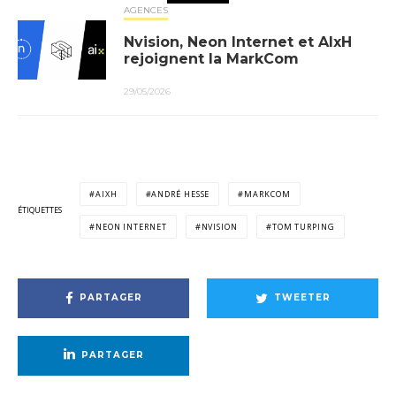
AGENCES
Nvision, Neon Internet et AIxH
rejoignent la MarkCom
29/05/2026
AIXH
ANDRÉ HESSE
MARKCOM
ÉTIQUETTES
NEON INTERNET
NVISION
TOM TURPING
PARTAGER
TWEETER
PARTAGER