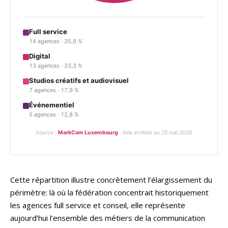
Full service
14 agences · 35,9 %
Digital
13 agences · 33,3 %
Studios créatifs et audiovisuel
7 agences · 17,9 %
Événementiel
5 agences · 12,8 %
Source :
MarkCom Luxembourg
· liste arrêtée au 25 mai 2026
Cette répartition illustre concrètement l’élargissement du
périmètre: là où la fédération concentrait historiquement
les agences full service et conseil, elle représente
aujourd’hui l’ensemble des métiers de la communication