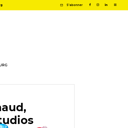
rg
S'abonner
OURG