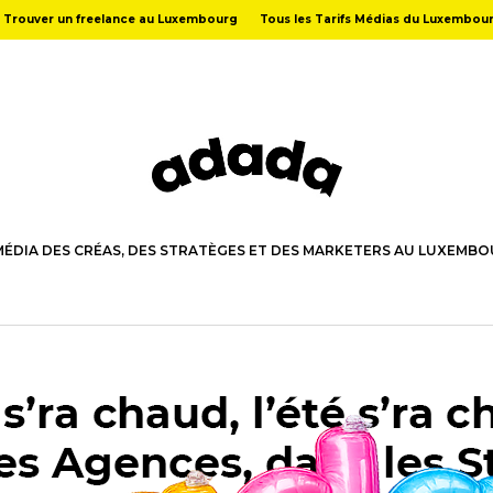
Trouver un freelance au Luxembourg
Tous les Tarifs Médias du Luxembou
MÉDIA DES CRÉAS, DES STRATÈGES ET DES MARKETERS AU LUXEMB