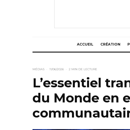
ACCUEIL
CRÉATION
P
MÉDIAS
·
11/06/2026
·
2 MIN DE LECTURE
L’essentiel tr
du Monde en e
communautai