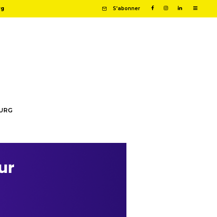
rg
S'abonner
OURG