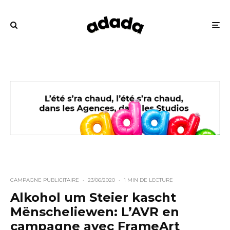
CAMPAGNE PUBLICITAIRE
·
23/06/2020
·
1 MIN DE LECTURE
Alkohol um Steier kascht
Mënscheliewen: L’AVR en
campagne avec FrameArt