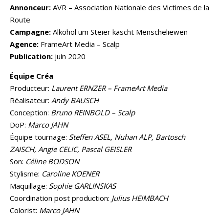
Annonceur:
AVR – Association Nationale des Victimes de la
Route
Campagne:
Alkohol um Steier kascht Mënscheliewen
Agence:
FrameArt Media – Scalp
Publication:
juin 2020
Équipe Créa
Producteur:
Laurent ERNZER – FrameArt Media
Réalisateur:
Andy BAUSCH
Conception:
Bruno REINBOLD – Scalp
DoP:
Marco JAHN
Équipe tournage:
Steffen ASEL, Nuhan ALP, Bartosch
ZAISCH, Angie CELIC, Pascal GEISLER
Son:
Céline BODSON
Stylisme:
Caroline KOENER
Maquillage:
Sophie GARLINSKAS
Coordination post production:
Julius HEIMBACH
Colorist:
Marco JAHN