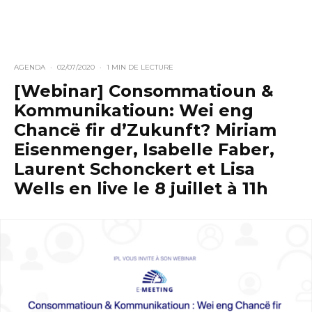
AGENDA
·
02/07/2020
·
1 MIN DE LECTURE
[Webinar] Consommatioun &
Kommunikatioun: Wei eng
Chancë fir d’Zukunft? Miriam
Eisenmenger, Isabelle Faber,
Laurent Schonckert et Lisa
Wells en live le 8 juillet à 11h