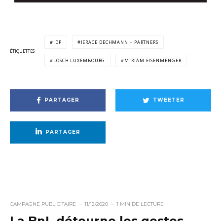
IDP
IERACE DECHMANN + PARTNERS
ÉTIQUETTES
LOSCH LUXEMBOURG
MIRIAM EISENMENGER
PARTAGER
TWEETER
PARTAGER
CAMPAGNE PUBLICITAIRE
·
11/12/2020
·
1 MIN DE LECTURE
La BnL détourne les gestes