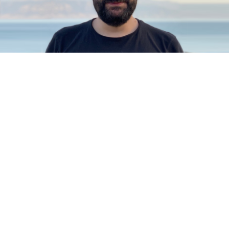
Après une courte expérience chez SOS Villages d’enfants
en tant que Communication and Fundraising Officer,
Fred
Baus
(44 ans) poursuit sa carrière chez
Repères
Communications
, en tant que
Account and Project
Manager
.
Diplômé de l’ISFSC de Bruxelles, en spécialisation
marketing musical, Fred Baus a géré le
d:qliq
, le premier
bar musical indépendant du Luxembourg, pendant plus de
5 ans entre 2006 et 2011. Il a ensuite créé avec quatre
amis la société audiovisuelle
RADAR
. au sein de laquelle il
était en charge du design sonore. Il a ensuite travaillé en
tant que Strategist Content Marketing chez Maison