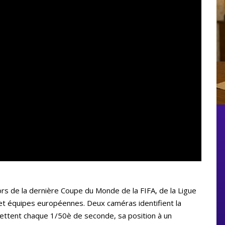
lors de la dernière Coupe du Monde de la FIFA, de la Ligue
 et équipes européennes. Deux caméras identifient la
mettent chaque 1/50è de seconde, sa position à un