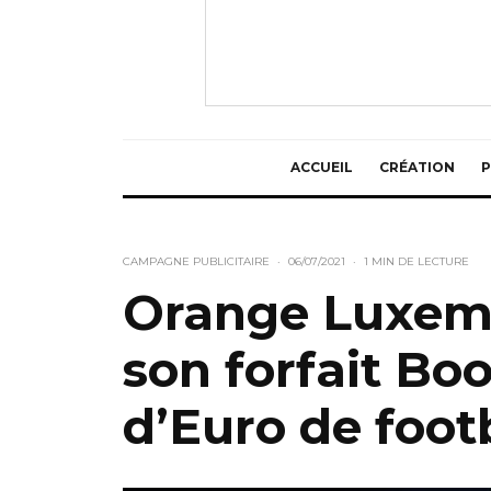
ACCUEIL
CRÉATION
P
CAMPAGNE PUBLICITAIRE
·
06/07/2021
·
1 MIN DE LECTURE
Orange Luxem
son forfait Bo
d’Euro de foot