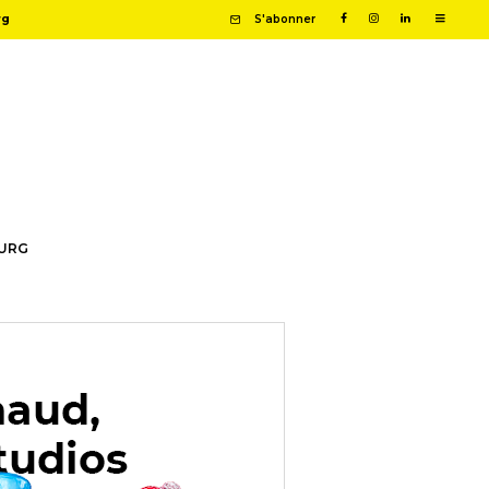
rg
S'abonner
OURG