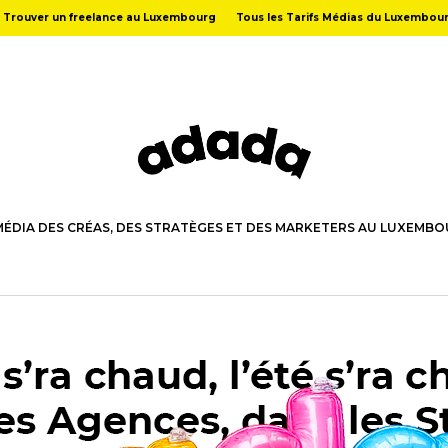
Trouver un freelance au Luxembourg
Tous les Tarifs Médias du Luxembou
MÉDIA DES CRÉAS, DES STRATÈGES ET DES MARKETERS AU LUXEMB