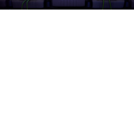
Zeilt Productions
,
Laurent Witz
et les réalisateurs
Sarah Sutter
et
Frédéric Wedeux
ont de quoi se réjouir:
Leur série d’animation
Nachst Statioun
vient d’intégrer la
grille des programmes de 4 nouveaux diffuseurs en
Australie (ABC), au Brésil (Globo), en Corée du Sud
(Daekyo) et au Canada (TV5 Monde). En plus d’une diffusion
sur RTL Lëtzebuerg, chez Kinepolis et à la RTBF, les
aventures des extra-terrestres à travers les lieux
célèbres du Grand-Duché s’exportent désormais à
l’international.
D’ailleurs, les créateurs de la série ne se lassent de voir la
bande annonce dans sa version coréenne: