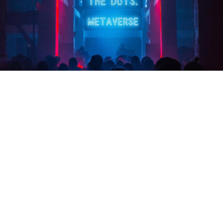
Tout le monde ne parle que de ça depuis
l’annonce de l’entreprise Facebook, devenue
Meta il y a quelques jours: metaverse –
comprenez monde numérique parallèle – est le
nouveau buzzword, et Kamel Amroune n’a pas
perdu une seconde avec son agence The Dots,
pour s’en emparer.
En pionnier luxembourgeois, c’est ainsi que l’agence
marketing The Dots annonce aujourd’hui le lancement de
The Dots Metaverse
en partenariat avec
ArtDesignStory
, une entreprise spécialisée dans la