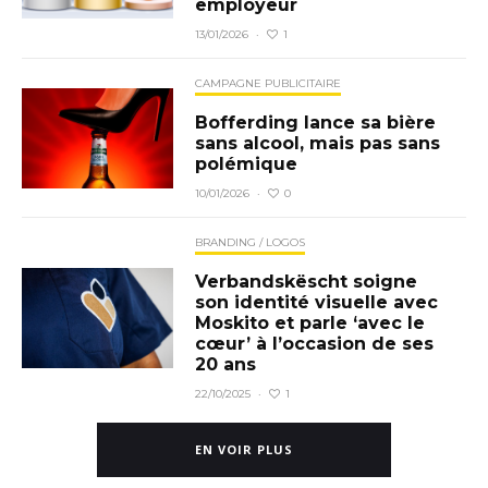
employeur
1
13/01/2026
·
CAMPAGNE PUBLICITAIRE
Bofferding lance sa bière
sans alcool, mais pas sans
polémique
0
10/01/2026
·
BRANDING / LOGOS
Verbandskëscht soigne
son identité visuelle avec
Moskito et parle ‘avec le
cœur’ à l’occasion de ses
20 ans
1
22/10/2025
·
EN VOIR PLUS