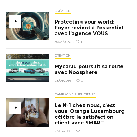
CRÉATION
Protecting your world:
Foyer revient à l’essentiel
avec l’agence VOUS
1
30/04/2026
·
CRÉATION
Mycar.lu poursuit sa route
avec Noosphere
0
28/04/2026
·
CAMPAGNE PUBLICITAIRE
Le N°1 chez nous, c’est
vous: Orange Luxembourg
célèbre la satisfaction
client avec SMART
1
24/04/2026
·