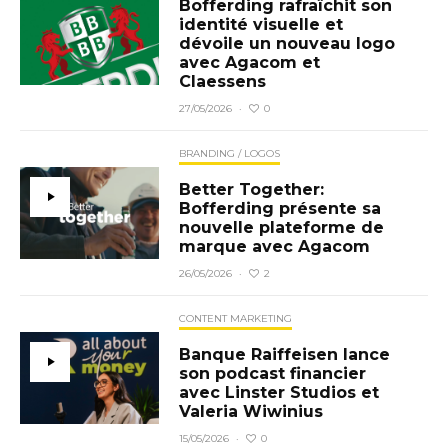
Bofferding rafraîchit son
identité visuelle et
dévoile un nouveau logo
avec Agacom et
Claessens
0
27/05/2026
·
BRANDING / LOGOS
Better Together:
Bofferding présente sa
nouvelle plateforme de
marque avec Agacom
2
26/05/2026
·
CONTENT MARKETING
Banque Raiffeisen lance
son podcast financier
avec Linster Studios et
Valeria Wiwinius
0
15/05/2026
·