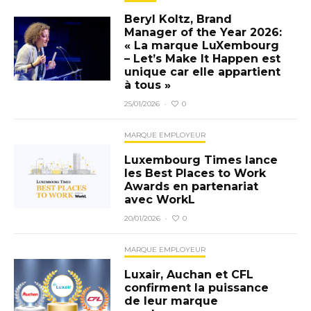
Beryl Koltz, Brand
Manager of the Year 2026:
« La marque LuXembourg
– Let’s Make It Happen est
unique car elle appartient
à tous »
0
25/01/2026
·
MARQUE EMPLOYEUR
Luxembourg Times lance
les Best Places to Work
Awards en partenariat
avec WorkL
0
20/01/2026
·
MARQUE EMPLOYEUR
Luxair, Auchan et CFL
confirment la puissance
de leur marque