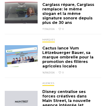
Carglass répare, Carglass
remplace: le même
slogan et la même
signature sonore depuis
plus de 30 ans
0
17/06/2026
·
MARQUES
Cactus lance Vum
Lëtzebuerger Bauer, sa
marque ombrelle pour la
promotion des filières
agricoles locales
0
16/06/2026
·
AGENCES
Disney centralise ses
forces créatives dans
Main Street, la nouvelle
agence intégrée (et