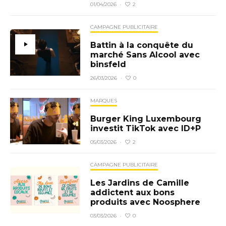
2
01/04/2026
·
CAMPAGNE PUBLICITAIRE
Battin à la conquête du
marché Sans Alcool avec
binsfeld
0
26/03/2026
·
MARQUES
Burger King Luxembourg
investit TikTok avec ID+P
2
05/03/2026
·
CAMPAGNE PUBLICITAIRE
Les Jardins de Camille
addictent aux bons
produits avec Noosphere
0
03/03/2026
·