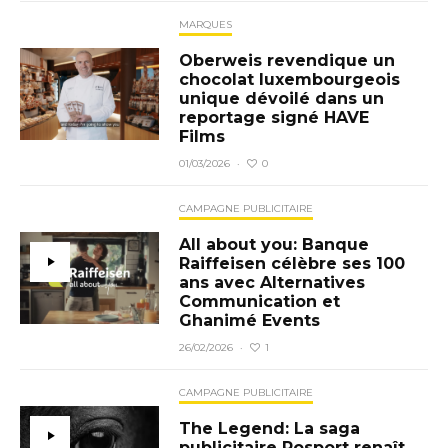
MARQUES
Oberweis revendique un
chocolat luxembourgeois
unique dévoilé dans un
reportage signé HAVE
Films
0
01/03/2026
·
CAMPAGNE PUBLICITAIRE
All about you: Banque
Raiffeisen célèbre ses 100
ans avec Alternatives
Communication et
Ghanimé Events
1
26/02/2026
·
CAMPAGNE PUBLICITAIRE
The Legend: La saga
publicitaire Rosport renaît