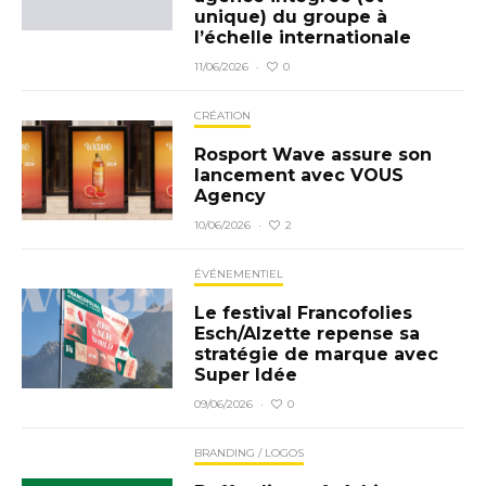
unique) du groupe à
l’échelle internationale
0
11/06/2026
·
CRÉATION
Rosport Wave assure son
lancement avec VOUS
Agency
2
10/06/2026
·
ÉVÉNEMENTIEL
Le festival Francofolies
Esch/Alzette repense sa
stratégie de marque avec
Super Idée
0
09/06/2026
·
BRANDING / LOGOS