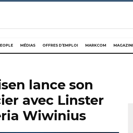
EOPLE
MÉDIAS
OFFRES D’EMPLOI
MARKCOM
MAGAZIN
isen lance son
ier avec Linster
eria Wiwinius