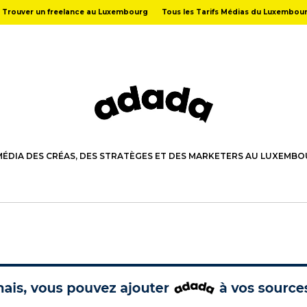
Trouver un freelance au Luxembourg
Tous les Tarifs Médias du Luxembou
MÉDIA DES CRÉAS, DES STRATÈGES ET DES MARKETERS AU LUXEMB