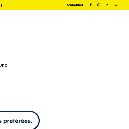
rg
S'abonner
OURG