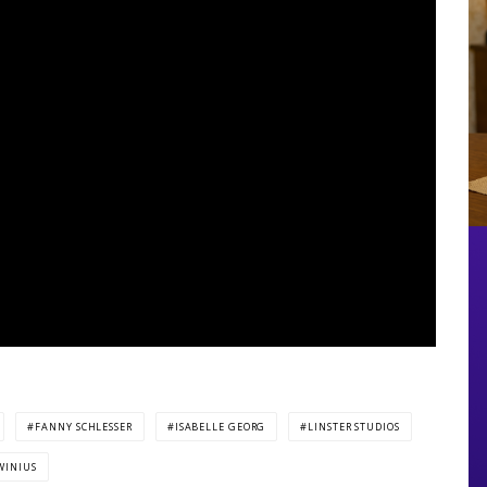
FANNY SCHLESSER
ISABELLE GEORG
LINSTER STUDIOS
WINIUS