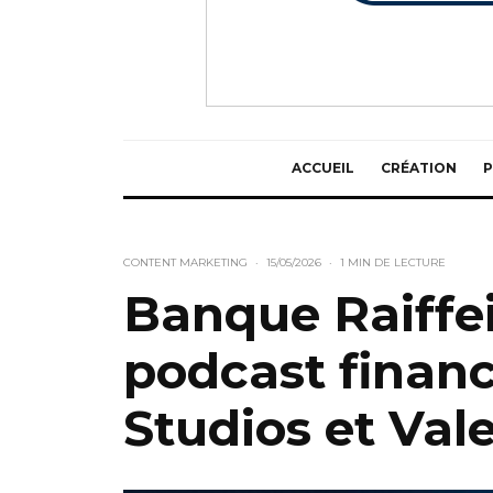
ACCUEIL
CRÉATION
P
CONTENT MARKETING
·
15/05/2026
·
1 MIN DE LECTURE
Banque Raiffe
podcast financ
Studios et Val