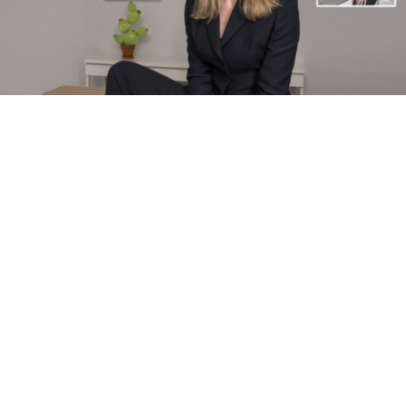
Janette magazine, dont la première édition est
parue en septembre 2014, publie son 100ème
numéro. En couverture de ce numéro
anniversaire, sa fondatrice Paule Kiénert – sous
l’œil du photographe Nader Ghavami – revient sur
les 10 ans du mensuel féminin.
10 ans après sa création,
Janette
fait partie intégrante du
paysage médiatique luxembourgeois et a su se construire
un lectorat fidèle, en créant une
grande proximité avec
les lectrices
.
« On a tout fait pour maintenir cette
proximité qu’on a su créer. Prenons nos pages Mode, par
exemple: Ce sont nos lectrices qui posent suite à un casting
que nous organisons chaque année en novembre. Il y a