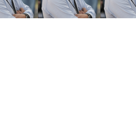
Un nouveau chapitre professionnel débute en ce
mois de décembre pour Filipe Oliveira, ex-
directeur-associé de l’agence Lola, qu’il a quittée
en juin dernier. Fidèle à son désir de s’éloigner du
monde des agences pour mettre son expertise au
service d’un seul annonceur, c’est à la House of
Sustainability qu’il poursuit désormais sa carrière.
Au sein de la
Chambre de Commerce
, la
House of
Sustainability
accompagne et soutient les entreprises
luxembourgeoises dans leur transition durable. Elle a pour
objectif de sensibiliser et de mobiliser les entreprises
autour des enjeux et opportunités clés du développement
durable.