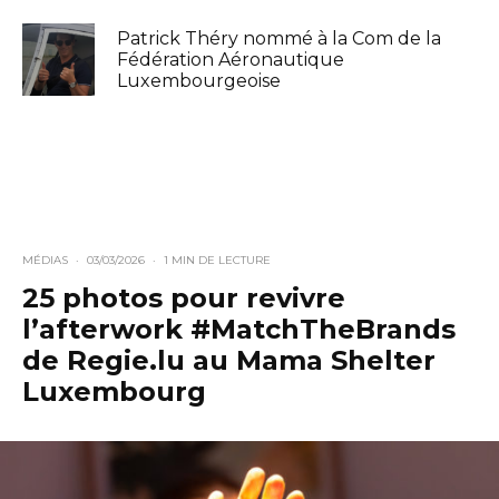
Patrick Théry nommé à la Com de la
Fédération Aéronautique
Luxembourgeoise
MÉDIAS
·
03/03/2026
·
1 MIN DE LECTURE
25 photos pour revivre
l’afterwork #MatchTheBrands
de Regie.lu au Mama Shelter
Luxembourg