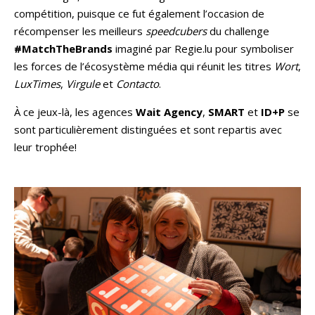
compétition, puisque ce fut également l’occasion de
récompenser les meilleurs
speedcubers
du challenge
#MatchTheBrands
imaginé par Regie.lu pour symboliser
les forces de l’écosystème média qui réunit les titres
Wort
,
LuxTimes
,
Virgule
et
Contacto
.
À ce jeux-là, les agences
Wait Agency
,
SMART
et
ID+P
se
sont particulièrement distinguées et sont repartis avec
leur trophée!