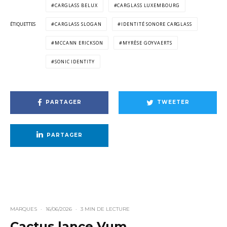
CARGLASS BELUX
CARGLASS LUXEMBOURG
ÉTIQUETTES
CARGLASS SLOGAN
IDENTITÉ SONORE CARGLASS
MCCANN ERICKSON
MYRÈSE GOYVAERTS
SONIC IDENTITY
PARTAGER
TWEETER
PARTAGER
MARQUES
·
16/06/2026
·
3 MIN DE LECTURE
Cactus lance Vum