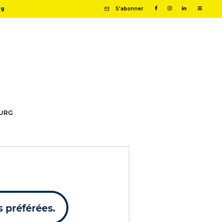
rg
S'abonner
OURG