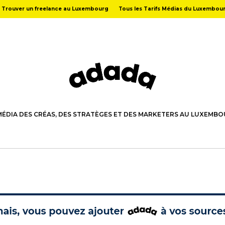
Trouver un freelance au Luxembourg
Tous les Tarifs Médias du Luxembou
MÉDIA DES CRÉAS, DES STRATÈGES ET DES MARKETERS AU LUXEMB